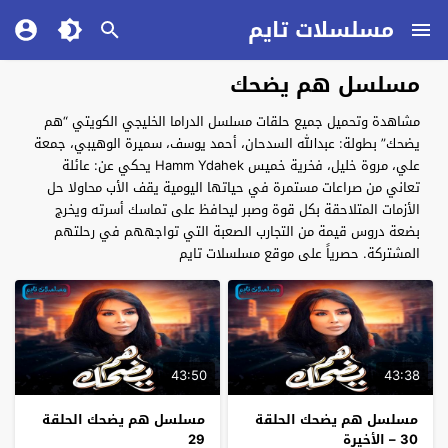
مسلسلات تايم
مسلسل هم يضحك
مشاهدة وتحميل جميع حلقات مسلسل الدراما الخليجي الكويتي “هم
يضحك” بطولة: عبدالله السدحان، أحمد يوسف، سميرة الوهيبي، جمعة
علي، مروة خليل، فخرية خميس Hamm Ydahek يحكي عن: عائلة
تعاني من صراعات مستمرة في حياتها اليومية يقف الأب محاولا حل
الأزمات المتلاحقة بكل قوة وصبر ليحافظ على تماسك أسرته ويخرج
بضعة دروس قيمة من التجارب الصعبة التي تواجههم في رحلتهم
المشتركة. حصرياً على موقع مسلسلات تايم
43:50
43:38
مسلسل هم يضحك الحلقة
مسلسل هم يضحك الحلقة
30 – الأخيرة
29