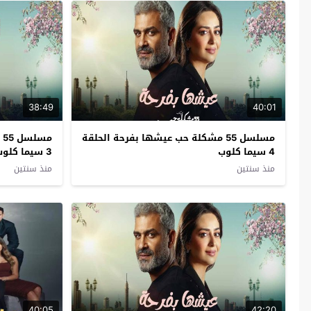
38:49
40:01
مسلسل 55 مشكلة حب عيشها بفرحة الحلقة
م
4 سيما كلوب
3 سيما كلوب
منذ سنتين
منذ سنتين
40:05
42:20