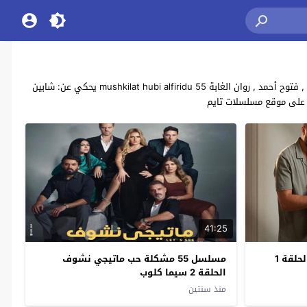
مشاهدة وتحميل جميع حلقات مسلسل الدراما والرومنسي المصريي “55 مشكلة حب الفريدو” بطولة: إلهام شاهين , أحمد فهمي , ندا موسي , أمير شاهين , فتوح أحمد , روان الغابة 55 mushkilat hubi alfiridu يحكي عن: شابين
41:25
مسلسل 55 مشكلة حب الفريدو الحلقة 1
مسلسل 55 مشكلة حب ماتيجي نشوف
الحلقة 2 سيما كلوب
منذ سنتين