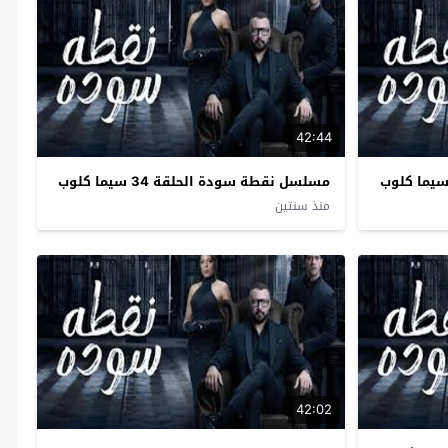
42:44
مسلسل نقطة سودة الحلقة 34 سيما كلوب
منذ سنتين
42:02