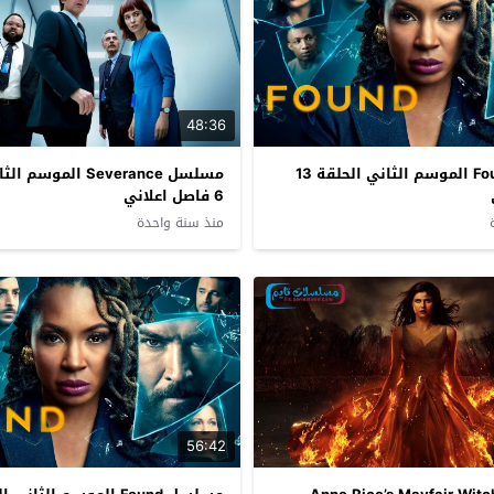
48:36
مسلسل Found الموسم الثاني الحلقة 13
مسلسل Severance المو
6 فاصل اعلاني
منذ سنة واحدة
56:42