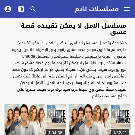
مسلسلات تايم
مسلسل الامل لا يمكن تقييده قصة
عشق
مشاهدة وتحميل مسلسل الدرامي التركي “الامل لا يمكن تقييده”
مترجم سيما كلوب موقع قصة عشق يقوم بدور البطولة كلا من: بيجوم
بيرجورن ، ميرت يازيجيوغلو ، ميليسا سينولسون مسلسل Umuda
Kelepçe Vurulmaz الامل لا يمكن تقييده مترجم قصة عشق شاهد
فور يو توب سينما يحكي عن: السجناء بسبب جرائم ارتكبوها دون قصد
وفاقدين امل الخروج منه الى ان تم القبض على ابن عائلة غنية تعمل
على مشروع اخراج السجناء وهنا يعود لهم الامل . الامل لا يمكن
تقييده قصة عشق وي سيما عرب سيد توك توك سينما حصرياً على
موقع مسلسلات تايم.
1:04:35
1:32:21