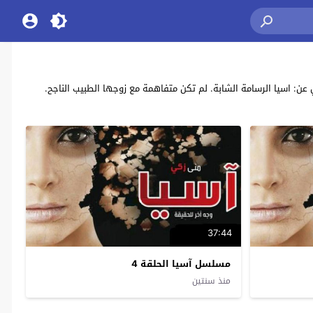
ع حلقات مسلسل الدراما المصرية “آسيا” بطولة: منى زكي , باسم سمرة , هاني عادل , صبا مبارك , سيد رجب , مها ابو عوف. asia تحكي عن: اسيا الرسامة الشابة. لم تكن متفاهمة مع زوجها الطبيب الناجح.
37:44
مسلسل آسيا الحلقة 4
منذ سنتين