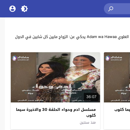
مشاهدة وتحميل جميع حلقات مسلسل الدراما البحريني “ادم وحواء” بطولة: سعاد علي , هدى الخطيب , إبراهيم الزدجالي , ميساء مغربي , ريم ارحمة , محمد العلوي Adam wa Hawaa يحكي عن: الزواج مابين كل شابين في الدول
36:07
مسلسل ادم وحواء الحلقة 30 والاخيرة سيما
كلوب
منذ سنتين