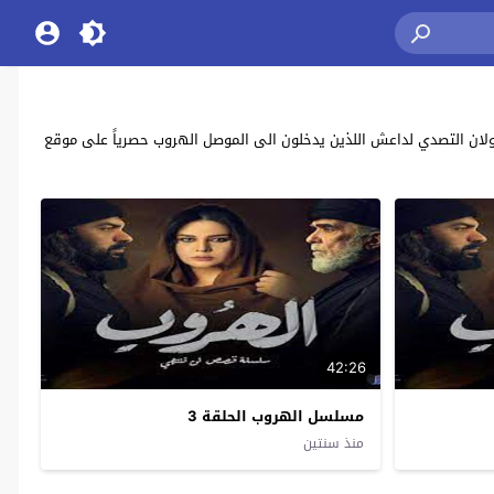
 العراقي “الهروب” بطولة: إيناس طالب , مقداد عبدالرضا , سامي قفطان alhurub يحكي عن زوجان يحاولان التصدي لداعش اللذين يدخلون الى الموصل الهروب حصرياً على موقع
42:26
مسلسل الهروب الحلقة 3
منذ سنتين