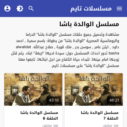
مسلسلات تايم
مسلسل الوالدة باشا
مشاهدة وتحميل جميع حلقات مسلسل “الوالدة باشا” الدراما
والرومانسية المصرية “الوالدة باشا” من بطولة: باسم سمرة , احمد
داود , ايتن عامر , سوسن بدر , ملك قورة , صلاح عبدالله. alwalidat
basha تدور احداث المسلسل حول: سيدة لديها “اربعة” ابناء. يتم قتل
زوجها امام عينها. لتبداء حياة الكفاح من اجل ابنائها. تابعوا معنا
مسلسل “الوالدة باشا” على مسلسلات تايم.
43:10
46:21
مسلسل الوالدة باشا
مسلسل الوالدة باشا
الحلقة 7
الحلقة 6
منذ سنتين
منذ سنتين