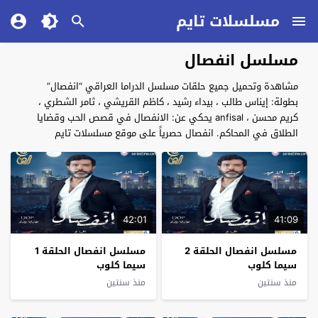
مسلسلات تايم
مسلسل انفصال
مشاهدة وتحميل جميع حلقات مسلسل الدراما العراقي “انفصال”
بطولة: إيناس طالب ، بيداء رشيد ، كاظم القريشي ، ثامر الشطري ،
كريم محسن ، anfisal يحكي عن: الانفصال في قصص الحب وقضايا
الطلاق في المحاكم. انفصال حصرياً على موقع مسلسلات تايم
42:01
41:09
مسلسل انفصال الحلقة 2
مسلسل انفصال الحلقة 1
سيما كلوب
سيما كلوب
منذ سنتين
منذ سنتين