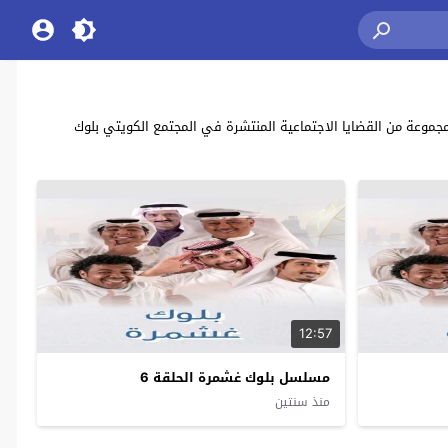
ل الكوميديا الكويتي “بلوك غشمرة” بطولة: عبدالناصر درويش , حسن البلام , هيا الشعيبي bluk ghashmira يحكي عن مجموعة من القضايا الاجتماعية المنتشرة في المجتمع الكويتي بلوك
12:57
مسلسل بلوك غشمرة الحلقة 6
منذ سنتين