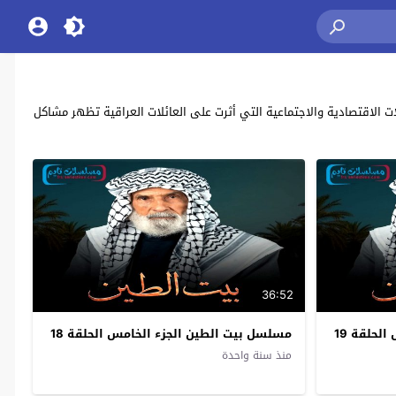
 العراقي “بيت الطين” بطولة: حافظ لعيبي، انعام الربيعي، فاطمة الربيعي Bayt Al Teen يحكي عن: التحولات الاقتصادية والاجتماعية التي أثرت على العائلات العراقية تظهر مشاكل
36:52
لحلقة 19
مسلسل بيت الطين الجزء الخامس الحلقة 18
منذ سنة واحدة