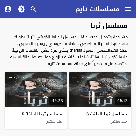
مسلسلات تايم
مسلسل ثريا
مشاهدة وتحميل جميع حلقات مسلسل الدراما الكويتي “ثريا” بطولة:
سعاد عبدالله , زهرة الخرجي , فاطمة الحوسني , يسرية المغربي ,
فهد العبدالمحسن , صمود thariaa يحكي عن: فشل العلاقات الزوجية
عندما تكون ثريا لها ثلاث تجارب فاشلة بالزواج مما يجعلها بحالة نفسية
لا تحسد عليها حصرياً على موقع مسلسلات تايم
49:23
49:12
مسلسل ثريا الحلقة 6
مسلسل ثريا الحلقة 5
منذ سنتين
منذ سنتين