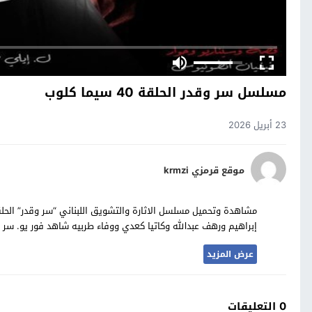
مسلسل سر وقدر الحلقة 40 سيما كلوب
23 أبريل 2026
موقع قرمزي krmzi
إبراهيم ورهف عبدالله وكاتيا كعدي ووفاء طربيه شاهد فور يو. سر وقدر 40 عرب سيد حصرياً على موقع مسلسل
عرض المزيد
0 التعليقات