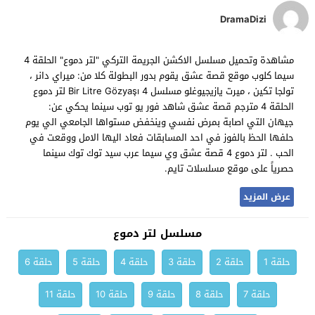
DramaDizi
مشاهدة وتحميل مسلسل الاكشن الجريمة التركي "لتر دموع" الحلقة 4
سيما كلوب موقع قصة عشق يقوم بدور البطولة كلا من: ميراي دانر ،
تولجا تكين ، ميرت يازيجيوغلو مسلسل Bir Litre Gözyaşı 4 لتر دموع
الحلقة 4 مترجم قصة عشق شاهد فور يو توب سينما يحكي عن:
جيهان التي اصابة بمرض نفسي وينخفض مستواها الجامعي الي يوم
حلفها الحظ بالفوز في احد المسابقات فعاد اليها الامل ووقعت في
الحب . لتر دموع 4 قصة عشق وي سيما عرب سيد توك توك سينما
حصرياً على موقع مسلسلات تايم.
عرض المزيد
مسلسل لتر دموع
حلقة 1
حلقة 2
حلقة 3
حلقة 4
حلقة 5
حلقة 6
حلقة 7
حلقة 8
حلقة 9
حلقة 10
حلقة 11