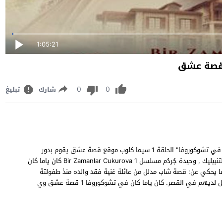
1:05:21
0
0
شارك
تبليغ
مشاهدة وتحميل مسلسل الدرامي الرومنسي التركي "كان ياما كان في تشوكوروفا" الحلقة 1 سيما كلوب موقع قصة عشق يقوم بدور
البطولة كلا من: أوغور غونيش , بولنت بولات , مراد أنالمش , هلال ألتنبيليك , وحيدة جُردُم مسلسل Bir Zamanlar Cukurova 1 كان ياما كان
يو توب سينما يحكي عن: قصة شاب مدلل من عائلة غنية فقد والده منذ طفولتة
عاش حياة الرفاهية والغنى يحب السيطرة يقع في حب خادمة تعمل لديهم في القصر. كان ياما كان في تشوكوروفا 1 قصة عشق وي