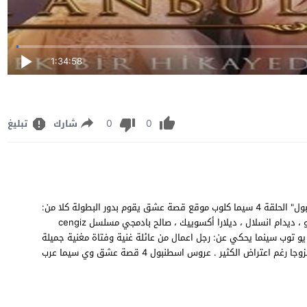
1:34:58
0
0
شارك
تبليغ
مشاهدة وتحميل مسلسل الرومنسي الدرامي التركي "عروس اسطنبول" الحلقة 4 سيما كلوب موقع قصة عشق يقوم بدور البطولة كلا من:
آصلي أنور ، أوزجان دينيز ، أوزغه بوراك ، إبرو شاهين ، احسان ايروغلو ، ديدام انسلال ، ديلارا أكسوييك ، صالح بادمجي مسلسل cengiz
م قصة عشق شاهد فور يو توب سينما يحكي عن: رجل اعمال من عائلة غنية وفتاة مغنية جميلة
من عائلة بسيطة تقع بينهما قصة حب قوية تجازوت كل التحديات وتزوجا رغم اعتراض الكثير . عروس اسطنبول 4 قصة عشق وي سيما عرب