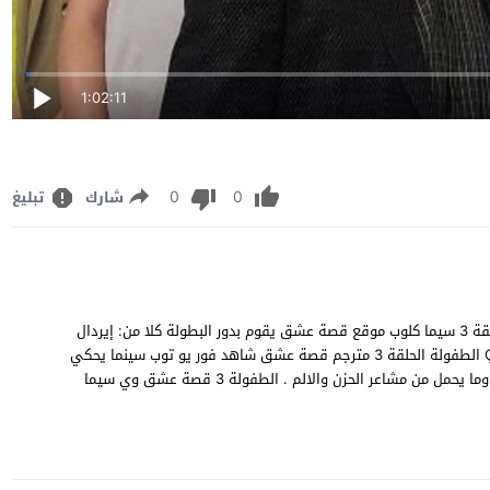
1:02:11
0
0
شارك
تبليغ
مشاهدة وتحميل مسلسل العائلي الكوميدي التركي "الطفولة" الحلقة 3 سيما كلوب موقع قصة عشق يقوم بدور البطولة كلا من: إيردال
بيتشيك أوجلو , بورجو أوزبيرك , بيرين جوكيلديز مسلسل Çocukluk 3 الطفولة الحلقة 3 مترجم قصة عشق شاهد فور يو توب سينما يحكي
عن: القصص والروايات التي يعانيها يتيم الاب والام في دار الايتام وما يحمل من مشاعر الحزن والالم . الطفولة 3 قصة عشق وي سيما