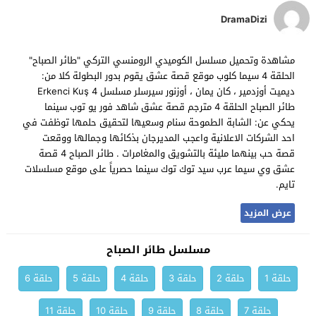
DramaDizi
مشاهدة وتحميل مسلسل الكوميدي الرومنسي التركي "طائر الصباح"
الحلقة 4 سيما كلوب موقع قصة عشق يقوم بدور البطولة كلا من:
ديميت أوزدمير ، كان يمان ، أوزنور سيرسلر مسلسل Erkenci Kuş 4
طائر الصباح الحلقة 4 مترجم قصة عشق شاهد فور يو توب سينما
يحكي عن: الشابة الطموحة سنام وسعيها لتحقيق حلمها توظفت في
احد الشركات الاعلانية واعجب المديرجان بذكائها وجمالها ووقعت
قصة حب بينهما مليئة بالتشويق والمغامرات . طائر الصباح 4 قصة
عشق وي سيما عرب سيد توك توك سينما حصرياً على موقع مسلسلات
تايم.
عرض المزيد
مسلسل طائر الصباح
حلقة 1
حلقة 2
حلقة 3
حلقة 4
حلقة 5
حلقة 6
حلقة 7
حلقة 8
حلقة 9
حلقة 10
حلقة 11