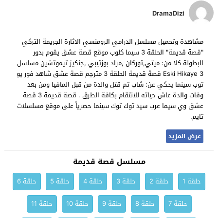
DramaDizi
مشاهدة وتحميل مسلسل الدرامي الرومنسي الاثارة الجريمة التركي
"قصة قديمة" الحلقة 3 سيما كلوب موقع قصة عشق يقوم بدور
البطولة كلا من: ميتي,توركان ,مراد بوزتيبي ,جنكيز تيموتشين مسلسل
Eski Hikaye 3 قصة قديمة الحلقة 3 مترجم قصة عشق شاهد فور يو
توب سينما يحكي عن: شاب تم قتل والدة من قبل المافيا ومن بعد
وفات والدة عاش حياته للانتقام بكافة الطرق . قصة قديمة 3 قصة
عشق وي سيما عرب سيد توك توك سينما حصرياً على موقع مسلسلات
تايم.
عرض المزيد
مسلسل قصة قديمة
حلقة 1
حلقة 2
حلقة 3
حلقة 4
حلقة 5
حلقة 6
حلقة 7
حلقة 8
حلقة 9
حلقة 10
حلقة 11