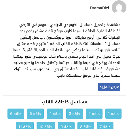
DramaDizi
مشاهدة وتحميل مسلسل الكوميدي الدرامي الموسيقي التركي
"خاطفة القلب" الحلقة 1 سيما كلوب موقع قصة عشق يقوم بدور
البطولة كلا من: أونور صايلاك ، توبا بويوكستون ، جانسل إلتشين
مسلسل Gönülçelen 1 خاطفة القلب الحلقة 1 مترجم قصة عشق
شاهد فور يو توب سينما يحكي عن: بائعة الورد الجميلة فقيرة لديها
صوت جميل في احد الايام تلتقي باشهر شاب موسيقي تدور بينهما
الاحداث ويقع في حبها وتنقلب حياتها وتحقق حلمها وتصبح مغنية
مشهورة . خاطفة القلب 1 قصة عشق وي سيما عرب سيد توك توك
سينما حصرياً على موقع مسلسلات تايم.
عرض المزيد
مسلسل خاطفة القلب
حلقة 1
حلقة 2
حلقة 3
حلقة 4
حلقة 5
حلقة 6
حلقة 7
حلقة 8
حلقة 9
حلقة 10
حلقة 11