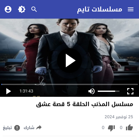
مسلسلات تايم
1:31:43
مسلسل المذنب الحلقة 5 قصة عشق
25 نوفمبر 2024
0
0
شارك
تبليغ