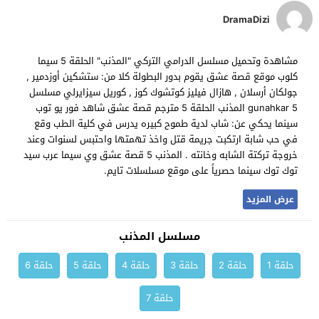
DramaDizi
مشاهدة وتحميل مسلسل الدرامي التركي "المذنب" الحلقة 5 سيما
كلوب موقع قصة عشق يقوم بدور البطولة كلا من: ستشكين أوزدمير ,
جولكان أرسلان , هازال فيليز كوتشوك كوز , كوريل سيزايرلي مسلسل
gunahkar 5 المذنب الحلقة 5 مترجم قصة عشق شاهد فور يو توب
سينما يحكي عن: شاب لدية طموح كبيره يدرس في كلية الطب وقع
في حب شابة ارتكبت جريمة قتل واخذ تهمتها واحتبس لسنوات وعند
خروجة تركتة الشابه وخانته . المذنب 5 قصة عشق وي سيما عرب سيد
توك توك سينما حصرياً على موقع مسلسلات تايم.
عرض المزيد
مسلسل المذنب
حلقة 1
حلقة 2
حلقة 3
حلقة 4
حلقة 5
حلقة 6
حلقة 7