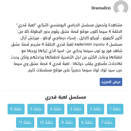
DramaDizi
مشاهدة وتحميل مسلسل الدرامي الرومنسي التركي "لعبة قدري"
الحلقة 4 سيما كلوب موقع قصة عشق يقوم بدور البطولة كلا من:
أكين أكينوزو ، أويكو كارايل ، إسراء درمانجي أوغلو ، ميرتش أرال
مسلسل kaderimin oyunu 4 لعبة قدري الحلقة 4 مترجم قصة عشق
شاهد فور يو توب سينما يحكي عن: اسيا الذي تركها زوجها مع
اطفالها وعانت الكثير من اجل التضحية لاطفالها وراحتهم ولكن يحدث
لهاحادث مأساوي يقلب حياتها . لعبة قدري 4 قصة عشق وي سيما
عرب سيد توك توك سينما حصرياً على موقع مسلسلات تايم.
عرض المزيد
مسلسل لعبة قدري
حلقة 1
حلقة 2
حلقة 3
حلقة 4
حلقة 5
حلقة 6
حلقة 7
حلقة 8
حلقة 9
حلقة 10
حلقة 11