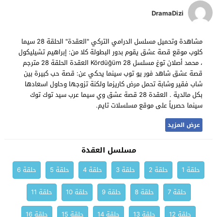
DramaDizi
مشاهدة وتحميل مسلسل الدرامي التركي "العقدة" الحلقة 28 سيما
كلوب موقع قصة عشق يقوم بدور البطولة كلا من: إبراهيم تشيليكول
، محمد أصلان توغ مسلسل Kördüğüm 28 العقدة الحلقة 28 مترجم
قصة عشق شاهد فور يو توب سينما يحكي عن: قصة حب كبيرة بين
شاب فقير وشابة تحمل مرض كاريزما ولكنة تزوجها وحاول اسعادها
بكل مالدية . العقدة 28 قصة عشق وي سيما عرب سيد توك توك
سينما حصرياً على موقع مسلسلات تايم.
عرض المزيد
مسلسل العقدة
حلقة 1
حلقة 2
حلقة 3
حلقة 4
حلقة 5
حلقة 6
حلقة 7
حلقة 8
حلقة 9
حلقة 10
حلقة 11
حلقة 12
حلقة 13
حلقة 14
حلقة 15
حلقة 16