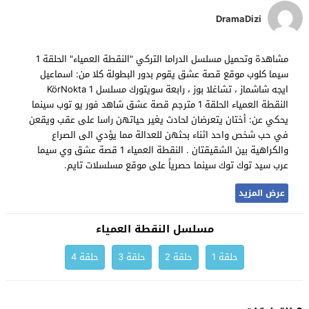
DramaDizi
مشاهدة وتحميل مسلسل الدراما التركي "النقطة العمياء" الحلقة 1
سيما كلوب موقع قصة عشق يقوم بدور البطولة كلا من: اسماعيل
ايجه شاشماز ، تشاغلا بوز ، رابعة سويتورك مسلسل KörNokta 1
النقطة العمياء الحلقة 1 مترجم قصة عشق شاهد فور يو توب سينما
يحكي عن: أختان يتعرضان لحادث يغير حياتهن راسا على عقب ويقعن
في حب شخص واحد اثناء بحثهن للعدالة مما يؤدي الى الصراع
والكراهية بين الشقيقتان . النقطة العمياء 1 قصة عشق وي سيما
عرب سيد توك توك سينما حصرياً على موقع مسلسلات تايم.
عرض المزيد
مسلسل النقطة العمياء
حلقة 1
حلقة 2
حلقة 3
حلقة 4