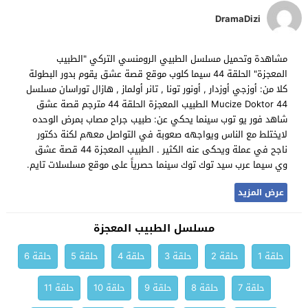
DramaDizi
مشاهدة وتحميل مسلسل الطبيي الرومنسي التركي "الطبيب
المعجزة" الحلقة 44 سيما كلوب موقع قصة عشق يقوم بدور البطولة
كلا من: أوزجي أوزدار , أونور تونا , تانر أولماز , هازال توراسان مسلسل
Mucize Doktor 44 الطبيب المعجزة الحلقة 44 مترجم قصة عشق
شاهد فور يو توب سينما يحكي عن: طبيب جراح مصاب بمرض الوحده
لايختلط مع الناس ويواجهه صعوبة في التواصل معهم لكنة دكتور
ناجح في عملة ويحكى عنه الكثير . الطبيب المعجزة 44 قصة عشق
وي سيما عرب سيد توك توك سينما حصرياً على موقع مسلسلات تايم.
عرض المزيد
مسلسل الطبيب المعجزة
حلقة 1
حلقة 2
حلقة 3
حلقة 4
حلقة 5
حلقة 6
حلقة 7
حلقة 8
حلقة 9
حلقة 10
حلقة 11