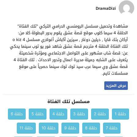
DramaDizi
مشاهدة وتحميل مسلسل الرومنسي الدرامي التركي "تلك الفتاة"
الحلقة 4 سيما كلوب موقع قصة عشق يقوم بدور البطولة كلا من:
أركان بتك قايا , ديلين دوغار , سيزين أكباش أغولاري مسلسل o kiz 4
تلك الفتاة الحلقة 4 مترجم قصة عشق شاهد فور يو توب سينما يحكي
عن: قصة شاب مشهور على التواصل الاجتماعي ومؤثرة شخصيتة
يتعرف على الشابه جميلة مديرة اعمال وتدور الاحداث . تلك الفتاة 4
قصة عشق وي سيما عرب سيد توك توك سينما حصرياً على موقع
مسلسلات تايم.
عرض المزيد
مسلسل تلك الفتاة
حلقة 1
حلقة 2
حلقة 3
حلقة 4
حلقة 5
حلقة 6
حلقة 7
حلقة 8
حلقة 9
حلقة 10
حلقة 11