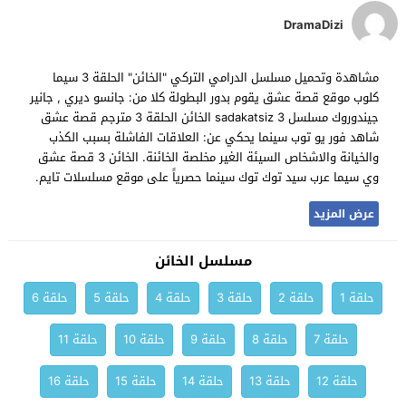
DramaDizi
مشاهدة وتحميل مسلسل الدرامي التركي "الخائن" الحلقة 3 سيما
كلوب موقع قصة عشق يقوم بدور البطولة كلا من: جانسو ديري , جانير
جيندوروك مسلسل sadakatsiz 3 الخائن الحلقة 3 مترجم قصة عشق
شاهد فور يو توب سينما يحكي عن: العلاقات الفاشلة بسبب الكذب
والخيانة والاشخاص السيئة الغير مخلصة الخائنة. الخائن 3 قصة عشق
وي سيما عرب سيد توك توك سينما حصرياً على موقع مسلسلات تايم.
عرض المزيد
مسلسل الخائن
حلقة 1
حلقة 2
حلقة 3
حلقة 4
حلقة 5
حلقة 6
حلقة 7
حلقة 8
حلقة 9
حلقة 10
حلقة 11
حلقة 12
حلقة 13
حلقة 14
حلقة 15
حلقة 16