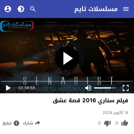
مسلسلات تايم
01:59:58
فيلم سناري 2016 قصة عشق
14 أكتوبر 2024
0
0
شارك
تبليغ