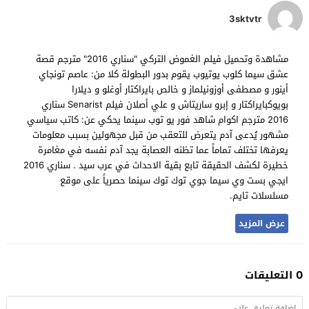
3sktvtr
مشاهدة وتحميل فيلم الغموض التركي "سناري 2016" مترجم قصة
عشق سيما كلوب يوتيوب يقوم بدور البطولة كلا من: عاصم تونجاي
أينور و مصطفى أوزونيلماز و خالص بايراكتار أوغلو و ديلارا
بويوكبايراكتار و إبرو ساريتاش و علي أصلان فيلم Senarist سناري
2016 مترجم اكوام شاهد فور يو توب سينما يحكي عن: كاتب سياسي
مشهور يُدعى آدم يتعرض للتعقب من قبل مجهولين بسبب معلومات
يعرفها تختلف تماماً عما تظنه العصابة يجد آدم نفسه في مغامرة
خطيرة لكشف الحقيقة تابع بقية الاحداث في عرب سيد . سناري 2016
ايجي بست وي سيما جوي توك توك سينما حصرياً على موقع
مسلسلات تايم.
عرض المزيد
0 التعليقات