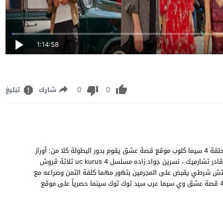
1:14:58
0
0
شارك
تبليغ
مشاهدة وتحميل مسلسل الاكشن الدرامي التركي "ثلاثة قروش" الحلقة 4 سيما كلوب موقع قصة عشق يقوم بدور البطولة كلا من: أوراز
كايجلار أوغلو ، اكين كوش ، جيوان جانوفا ، ديران بولات أوغلولاري ، قادر تشارميك ، نسرين جواد زاده مسلسل uc kurus 4 ثلاثة قروش
: مفتش شرطي يقبض على المجرمين بتهور مهما كلفة الثمن وصراعه مع
زعيم المافيا الذي يعطي القوانين القاسية في حية . ثلاثة قروش 4 قصة عشق وي سيما عرب سيد توك توك سينما حصرياً على موقع