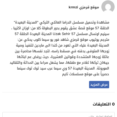
موقع قرمزي krmzi
مشاهدة وتحميل مسلسل الدراما العائلي التركي "المدينة البعيدة"
الحلقة 57 موقع قصة عشق يقوم بدور البطولة كلا من: اوزان اكتيبا ،
سينيم اونسال مسلسل Uzak Sehir 57 المدينة البعيدة الحلقة 57
مترجم يوتيوب موقع قرمزي شاهد فور يو سيما كلوب يحكي عن:
المدينة البعيدة علياء التي تعود من كندا الى ماردين لتنفيذ وصية
زوجها المتوفى بدفنه في مسقط راسه، لتجد نفسها محاصرة بين
عائلة زوجها المتشددة وقوانين العشيرة، حيث يرفض عم ابنائها
جيهان تركها تغادر مع طفلها، مما يشعل صراعا بين الحداثة والتقاليد
الموروثة. المدينة البعيدة 57 وي سيما عرب سيد توك توك سينما
حصرياً على موقع مسلسلات تايم
عرض المزيد
0 التعليقات