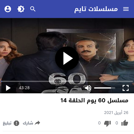
مسلسلات تايم
43:28
مسلسل 60 يوم الحلقة 14
26 أبريل 2021
0
0
شارك
تبليغ