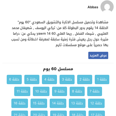
Abbas
مشاهدة وتحميل مسلسل الاثارة والتشويق السعودي "60 يوم"
الحلقة 14 يقوم بدور البطولة كلا من: تركي اليوسف , شعيفان محمد
العتيبي , شيماء الفضل , ريما العلي 60 yawm 14 يحكي عن: دراما
مثيرة حول رجل يعيش فترة زمنية سابقة لمعرفة اخطائة ومن تسبب
بها حصرياً على موقع مسلسلات تايم
عرض المزيد
مسلسل 60 يوم
حلقة 1
حلقة 2
حلقة 3
حلقة 4
حلقة 5
حلقة 6
حلقة 7
حلقة 8
حلقة 9
حلقة 10
حلقة 11
حلقة 12
حلقة 13
حلقة 14
حلقة 15
حلقة 16
حلقة 17
حلقة 18
حلقة 19
حلقة 20
حلقة 21