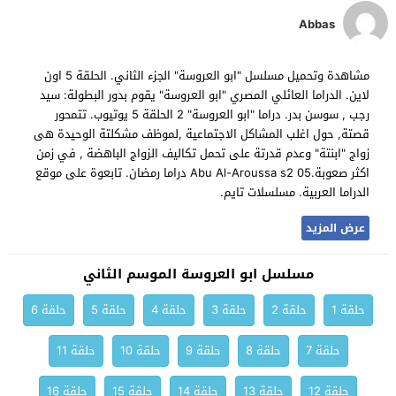
Abbas
مشاهدة وتحميل مسلسل "ابو العروسة" الجزء الثاني. الحلقة 5 اون
لاين. الدراما العائلي المصري "ابو العروسة" يقوم بدور البطولة: سيد
رجب , سوسن بدر. دراما "ابو العروسة" 2 الحلقة 5 يوتيوب. تتمحور
قصتة, حول اغلب المشاكل الاجتماعية ,لموظف مشكلتة الوحيدة هى
زواج "ابنتة" وعدم قدرتة على تحمل تكاليف الزواج الباهضة , في زمن
اكثر صعوبة.Abu Al-Aroussa s2 05 دراما رمضان. تابعوة على موقع
الدراما العربية. مسلسلات تايم.
عرض المزيد
مسلسل ابو العروسة الموسم الثاني
حلقة 1
حلقة 2
حلقة 3
حلقة 4
حلقة 5
حلقة 6
حلقة 7
حلقة 8
حلقة 9
حلقة 10
حلقة 11
حلقة 12
حلقة 13
حلقة 14
حلقة 15
حلقة 16