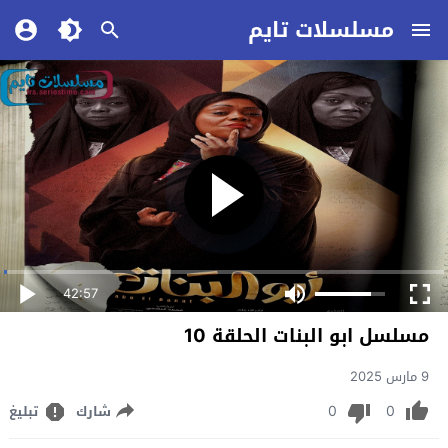
مسلسلات تايم
42:57
مسلسل ابو البنات الحلقة 10
9 مارس 2025
0
0
شارك
تبليغ