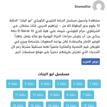
DramaDizi
مشاهدة وتحميل مسلسل الدراما الخليجي الكويتي “ابو البنات” الحلقة
10 يقوم بدور البطولة كلا من :- إبراهيم الحربي، فتات سلطان، في
الشرقاوي، مرام البلوشي، شيماء علي، هبة الدري Abu El Banat 10
يحكي عن: أب يعيش صراعات الحياة اليومية مع بناته يعمل جاهداً
لتوفير الأمان والسعادة لهن يواجه الصعوبات بابتسامة ويزرع في
قلوبهن قيم التضحية والمثابرة متمنياً لهما مستقبلاً مشرقاً رغم كل
التحديات التي تعترض طريقهم حصرياً على موقع مسلسلات تايم
عرض المزيد
مسلسل ابو البنات
حلقة 1
حلقة 2
حلقة 3
حلقة 4
حلقة 5
حلقة 6
حلقة 7
حلقة 8
حلقة 9
حلقة 10
حلقة 11
حلقة 12
حلقة 13
حلقة 14
حلقة 15
حلقة 16