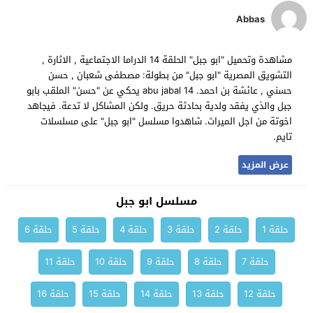
Abbas
مشاهدة وتحميل "ابو جبل" الحلقة 14 الدراما الاجتماعية , الاثارة ,
التشويق المصرية "ابو جبل" من بطولة: مصطفى شعبان , حسن
حسني , عائشة بن احمد. abu jabal 14 يحكي عن "حسن" الملقب بابو
جبل والذي يفقد ولدية بحادثة حريق. ولكن المشاكل لا تدعة. فيجاهد
اخوتة من اجل الميراث. شاهدوا مسلسل "ابو جبل" على مسلسلات
تايم.
عرض المزيد
مسلسل ابو جبل
حلقة 1
حلقة 2
حلقة 3
حلقة 4
حلقة 5
حلقة 6
حلقة 7
حلقة 8
حلقة 9
حلقة 10
حلقة 11
حلقة 12
حلقة 13
حلقة 14
حلقة 15
حلقة 16