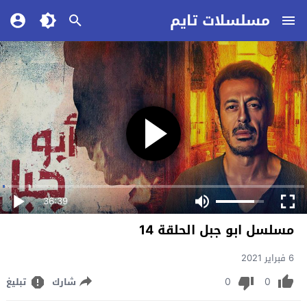
مسلسلات تايم
36:39
مسلسل ابو جبل الحلقة 14
6 فبراير 2021
0
0
شارك
تبليغ