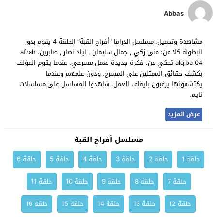
Abbas
مشاهدة وتحميل. مسلسل الدراما "أفراح القبة" الحلقة 4 يقوم بدور
البطولة كلا من: منى زكي , جمال سليمان , اياد نصار , صابرين. afrah
alqiba 04 تحكي عن: فكرة جديدة لعمل مسرحي. عندما يقوم المؤلف
بكشف حقائق الممثلين على المسرح. ودون علمهم وعندما
يكتشفونها يرغبون بايقاف العمل. شاهدوا المسلسل على مسلسلات
تايم.
عرض المزيد
مسلسل أفراح القبة
حلقة 1
حلقة 2
حلقة 3
حلقة 4
حلقة 5
حلقة 6
حلقة 7
حلقة 8
حلقة 9
حلقة 10
حلقة 11
حلقة 12
حلقة 13
حلقة 14
حلقة 15
حلقة 16