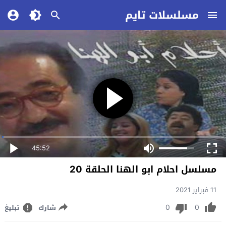
مسلسلات تايم
45:52
مسلسل احلام ابو الهنا الحلقة 20
11 فبراير 2021
0
0
شارك
تبليغ