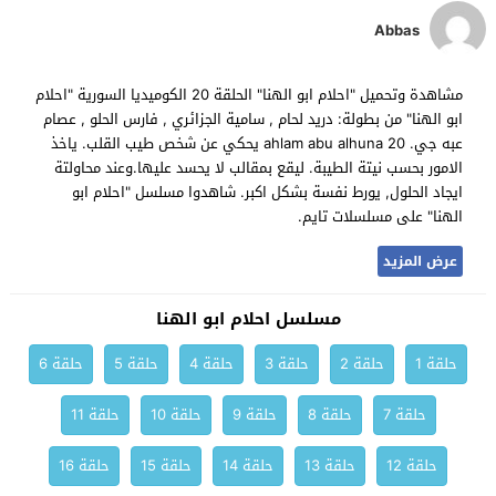
Abbas
مشاهدة وتحميل "احلام ابو الهنا" الحلقة 20 الكوميديا السورية "احلام
ابو الهنا" من بطولة: دريد لحام , سامية الجزائري , فارس الحلو , عصام
عبه جي. ahlam abu alhuna 20 يحكي عن شخص طيب القلب. ياخذ
الامور بحسب نيتة الطيبة. ليقع بمقالب لا يحسد عليها.وعند محاولتة
ايجاد الحلول, يورط نفسة بشكل اكبر. شاهدوا مسلسل "احلام ابو
الهنا" على مسلسلات تايم.
عرض المزيد
مسلسل احلام ابو الهنا
حلقة 1
حلقة 2
حلقة 3
حلقة 4
حلقة 5
حلقة 6
حلقة 7
حلقة 8
حلقة 9
حلقة 10
حلقة 11
حلقة 12
حلقة 13
حلقة 14
حلقة 15
حلقة 16