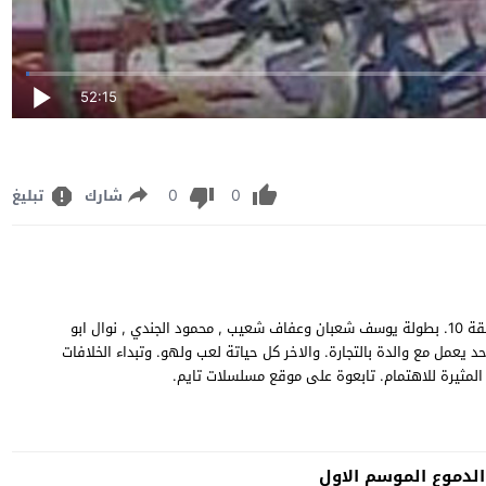
52:15
0
0
شارك
تبليغ
مشاهدة وتحميل. مسلسل الدراما. الشهد والدموع. الجزء الاول. الحلقة 10. بطولة يوسف شعبان وعفاف شعيب , محمود الجندي , نوال ابو
حد يعمل مع والدة بالتجارة. والاخر كل حياتة لعب ولهو. وتبداء الخلافات
دموع الموسم الاول