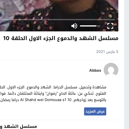
مسلسل الشهد والدموع الجزء الاول الحلقة 10
5 مارس 2021
Abbas
الفتوح. تحكي عن: عائلة الحاج "رضوان" وابنائة المختلفان دائما. فوا
بالتوسع بعد زواجهم. Al Shahd wel Domouaa s1 10 دراما رمضان المثيرة للاهتمام. تابعوة على موقع مسلسلات تايم.
عرض المزيد
مسلسل الشهد وال