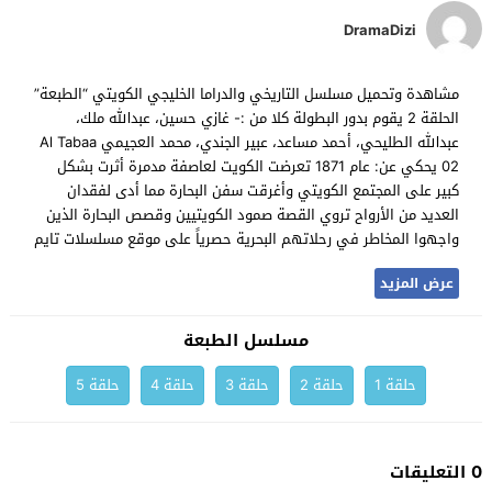
DramaDizi
مشاهدة وتحميل مسلسل التاريخي والدراما الخليجي الكويتي “الطبعة”
الحلقة 2 يقوم بدور البطولة كلا من :- غازي حسين، عبدالله ملك،
عبدالله الطليحي، أحمد مساعد، عبير الجندي، محمد العجيمي Al Tabaa
02 يحكي عن: عام 1871 تعرضت الكويت لعاصفة مدمرة أثرت بشكل
كبير على المجتمع الكويتي وأغرقت سفن البحارة مما أدى لفقدان
العديد من الأرواح تروي القصة صمود الكويتيين وقصص البحارة الذين
واجهوا المخاطر في رحلاتهم البحرية حصرياً على موقع مسلسلات تايم
عرض المزيد
مسلسل الطبعة
حلقة 1
حلقة 2
حلقة 3
حلقة 4
حلقة 5
0 التعليقات