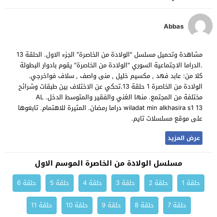
Abbas
مشاهدة وتحميل مسلسل "الولادة من الخاصرة" الجزء الاول. الحلقة 13
.الدراما الاجتماعية السوري "الولادة من الخاصرة" يقوم بادوار البطولة
كلا من: عابد فهد , مكسيم خليل , منى واصف , سلاف فواخرجي.
الولادة من الخاصرة 1 حلقة 13.تحكي عن الاختلاف بين طبقات وشرائح
مختلفة من المجتمع. منها الغني والفقير والمتوسط الدخل. AL
wiladat min alkhasira s1 13 دراما رمضان. المثيرة للاهتمام. تابعوها
على موقع مسلسلات تايم.
عرض المزيد
مسلسل الولادة من الخاصرة الموسم الاول
حلقة 1
حلقة 2
حلقة 3
حلقة 4
حلقة 5
حلقة 6
حلقة 7
حلقة 8
حلقة 9
حلقة 10
حلقة 11