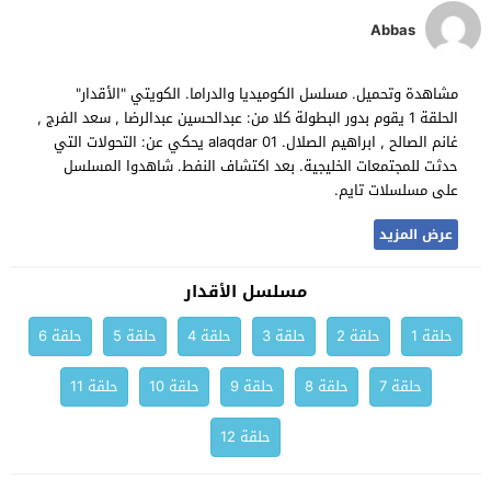
Abbas
مشاهدة وتحميل. مسلسل الكوميديا والدراما. الكويتي "الأقدار"
الحلقة 1 يقوم بدور البطولة كلا من: عبدالحسين عبدالرضا , سعد الفرج ,
غانم الصالح , ابراهيم الصلال. alaqdar 01 يحكي عن: التحولات التي
حدثت للمجتمعات الخليجية. بعد اكتشاف النفط. شاهدوا المسلسل
على مسلسلات تايم.
عرض المزيد
مسلسل الأقدار
حلقة 1
حلقة 2
حلقة 3
حلقة 4
حلقة 5
حلقة 6
حلقة 7
حلقة 8
حلقة 9
حلقة 10
حلقة 11
حلقة 12