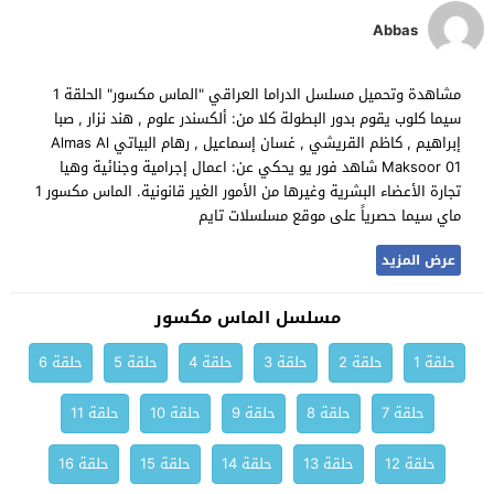
Abbas
مشاهدة وتحميل مسلسل الدراما العراقي "الماس مكسور" الحلقة 1
سيما كلوب يقوم بدور البطولة كلا من: ألكسندر علوم , هند نزار , صبا
إبراهيم , كاظم القريشي , غسان إسماعيل , رهام البياتي Almas Al
Maksoor 01 شاهد فور يو يحكي عن: اعمال إجرامية وجنائية وهيا
تجارة الأعضاء البشرية وغيرها من الأمور الغير قانونية. الماس مكسور 1
ماي سيما حصرياً على موقع مسلسلات تايم
عرض المزيد
مسلسل الماس مكسور
حلقة 1
حلقة 2
حلقة 3
حلقة 4
حلقة 5
حلقة 6
حلقة 7
حلقة 8
حلقة 9
حلقة 10
حلقة 11
حلقة 12
حلقة 13
حلقة 14
حلقة 15
حلقة 16