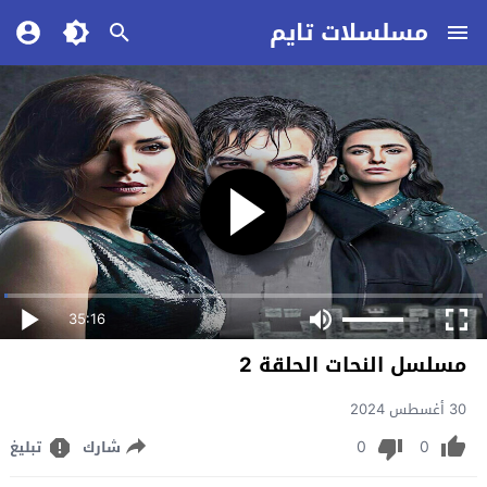
مسلسلات تايم
35:16
مسلسل النحات الحلقة 2
30 أغسطس 2024
0
0
شارك
تبليغ