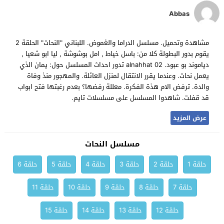
Abbas
مشاهدة وتحميل. مسلسل الدراما والغموض. اللبناني "النحات" الحلقة 2
يقوم بدور البطولة كلا من: باسل خياط , امل بوشوشة , ليا ابو شعيا ,
دياموند بو عبود. alnahhat 02 تدور احداث المسلسل حول: يمان الذي
يعمل نحات. وعندما يقرر الانتقال لمنزل العائلة. والمهجور منذ وفاة
والدة. ترفض الام هذة الفكرة. معللة رفضها؟ بعدم رغبتها فتح ابواب
قد قفلت. شاهدوا المسلسل على مسلسلات تايم.
عرض المزيد
مسلسل النحات
حلقة 1
حلقة 2
حلقة 3
حلقة 4
حلقة 5
حلقة 6
حلقة 7
حلقة 8
حلقة 9
حلقة 10
حلقة 11
حلقة 12
حلقة 13
حلقة 14
حلقة 15