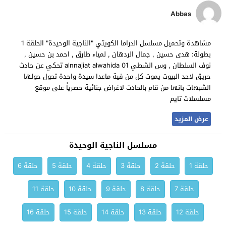
Abbas
مشاهدة وتحميل مسلسل الدراما الكويتي "الناجية الوحيدة" الحلقة 1
بطولة: هدى حسين , جمال الردهان , لمياء طارق , احمد بن حسين ,
نوف السلطان , وس الشطي alnnajiat alwahida 01 تحكي عن حادث
حريق لاحد البيوت يموت كل من فية ماعدا سيدة واحدة تحول حولها
الشبهات بانها من قام بالحادث لاغراض جنائية حصرياً على موقع
مسلسلات تايم
عرض المزيد
مسلسل الناجية الوحيدة
حلقة 1
حلقة 2
حلقة 3
حلقة 4
حلقة 5
حلقة 6
حلقة 7
حلقة 8
حلقة 9
حلقة 10
حلقة 11
حلقة 12
حلقة 13
حلقة 14
حلقة 15
حلقة 16