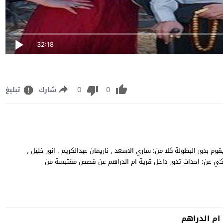
32:18
0
0
شارك
تبليغ
هدة وتحميل مسلسل الكوميديا الاردني "ام الدراهم" الحلقة 1 يقوم بدور البطولة كلا من: ساري الاسعد , ناريمان عبدالكريم , انور خليل ,
رحمة , نجلاء عبدالله , محمد الابراهيمي am aldarahum 01 تحكي عن: احداث تدور داخل قرية ام الدراهم عن قصص مقتبسة من
م الدراهم