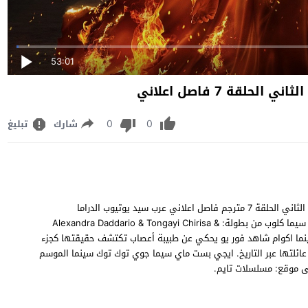
53:01
0
0
شارك
تبليغ
مشاهدة وتحميل مسلسل Anne Rice's Mayfair Witches الموسم الثاني الحلقة 7 مترجم فاصل اعلاني عرب سيد يوتيوب الدراما
والفانتازيا. الاجنبي "ساحرات مايفير لآن رايس" موسم 2 حلقة 7 وي سيما كلوب من بطولة: Alexandra Daddario & Tongayi Chirisa &
Jack Huston. Anne Rice's Mayfa الحلقة 7 توب سينما اكوام شاهد فور يو يحكي عن طبيبة أعصاب تكتشف حقيقتها كجزء
ئلتها عبر التاريخ. ايجي بست ماي سيما جوي توك توك سينما الموسم