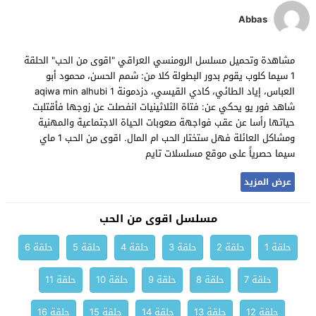
Abbas
مشاهدة وتحميل مسلسل الرومنسي العراقي "اقوى من الحب" الحلقة
1 سيما كلوب يقوم بدور البطولة كلا من: شمم الحسن، محمود أبو
العباس، إياد الطائي، كادي القيسي، دزدمونة aqiwa min alhubi 1
شاهد فور يو يحكي عن: فتاة الثلاثينيات انفصلت عن زوجها فأقتلبت
حياتها رأسا عن عقب فواجهة صعوبات الحياة الاجتماعية والمهنية
ومشاكل العائلة فهل ستختار الحب ام المال. اقوى من الحب 1 ماي
سيما حصرياً على موقع مسلسلات تايم
عرض المزيد
مسلسل اقوى من الحب
حلقة 1
حلقة 2
حلقة 3
حلقة 4
حلقة 5
حلقة 6
حلقة 7
حلقة 8
حلقة 9
حلقة 10
حلقة 11
حلقة 12
حلقة 13
حلقة 14
حلقة 15
حلقة 16