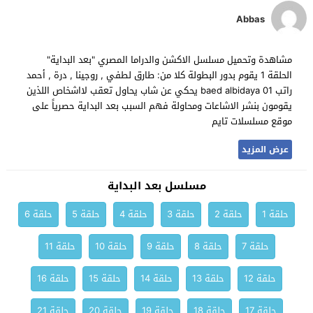
Abbas
مشاهدة وتحميل مسلسل الاكشن والدراما المصري "بعد البداية"
الحلقة 1 يقوم بدور البطولة كلا من: طارق لطفي , روجينا , درة , أحمد
راتب baed albidaya 01 يحكي عن شاب يحاول تعقب لااشخاص اللذين
يقومون بنشر الاشاعات ومحاولة فهم السبب بعد البداية حصرياً على
موقع مسلسلات تايم
عرض المزيد
مسلسل بعد البداية
حلقة 1
حلقة 2
حلقة 3
حلقة 4
حلقة 5
حلقة 6
حلقة 7
حلقة 8
حلقة 9
حلقة 10
حلقة 11
حلقة 12
حلقة 13
حلقة 14
حلقة 15
حلقة 16
حلقة 17
حلقة 18
حلقة 19
حلقة 20
حلقة 21