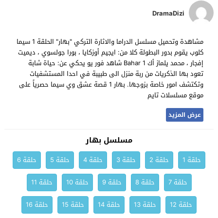
DramaDizi
مشاهدة وتحميل مسلسل الدراما والاثارة التركي "بهار" الحلقة 1 سيما
كلوب يقوم بدور البطولة كلا من: ايجيم أوزكايا ، بورا جولسوي ، ديميت
إفجار ، محمد يلماز أك Bahar 1 شاهد فور يو يحكي عن: حياة شابة
تعود بها الذكريات من ربة منزل الى طبيبة في احدا المستشفيات
وتكتشف امور خاصة بزوجها. بهار 1 قصة عشق وي سيما حصرياً على
موقع مسلسلات تايم
عرض المزيد
مسلسل بهار
حلقة 1
حلقة 2
حلقة 3
حلقة 4
حلقة 5
حلقة 6
حلقة 7
حلقة 8
حلقة 9
حلقة 10
حلقة 11
حلقة 12
حلقة 13
حلقة 14
حلقة 15
حلقة 16