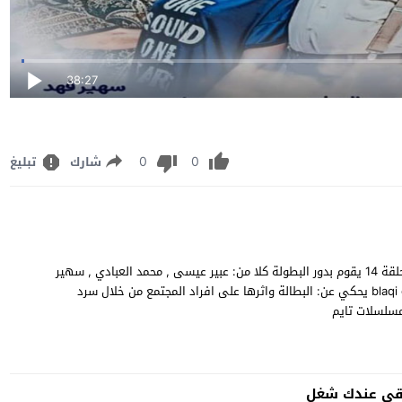
38:27
0
0
شارك
تبليغ
مشاهدة وتحميل مسلسل الكوميديا الاردني "بلاقي عندك شغل" الحلقة 14 يقوم بدور البطولة كلا من: عبير عيسى , محمد العبادي , سهير
فهد , رفعت النجار , رانيا فهد , محمد الجيزاوي blaqi eindak shaghal 14 يحكي عن: البطالة واثرها على افراد المجتمع من خلال سرد
مسلسلات تايم
قي عندك شغل